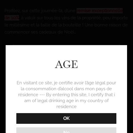
Profitez, sur cette journée-là, d’une
remise exceptionnelle
de 10%
, à valoir sur tous les vins de la propriété, peu importe
le millésime et la taille de la bouteille ! Une bonne raison de
commencer ses cadeaux de Noël…
AGE
En visitant ce site, je certifie avoir l’âge légal pour
la consommation d’alcool dans mon pays de
résidence --- By entering this site, I certify that i
am of legal drinking age in my country of
residence
OK
No