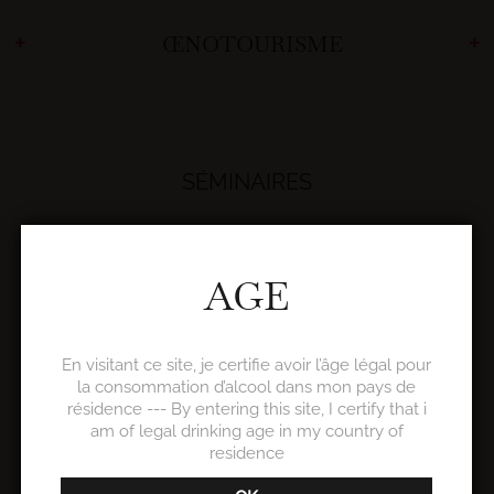
ŒNOTOURISME
SÉMINAIRES
AGE
En visitant ce site, je certifie avoir l’âge légal pour
la consommation d’alcool dans mon pays de
résidence --- By entering this site, I certify that i
am of legal drinking age in my country of
residence